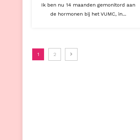
Ik ben nu 14 maanden gemonitord aan
de hormonen bij het VUMC, in...
Berichten
1
2
paginering