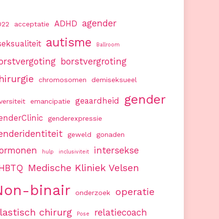
agender
ADHD
022
acceptatie
autisme
seksualiteit
Ballroom
orstvergoting
borstvergroting
hirurgie
chromosomen
demiseksueel
gender
geaardheid
versiteit
emancipatie
enderClinic
genderexpressie
enderidentiteit
geweld
gonaden
ormonen
intersekse
hulp
inclusiviteit
Medische Kliniek Velsen
HBTQ
Non-binair
operatie
onderzoek
lastisch chirurg
relatiecoach
Pose