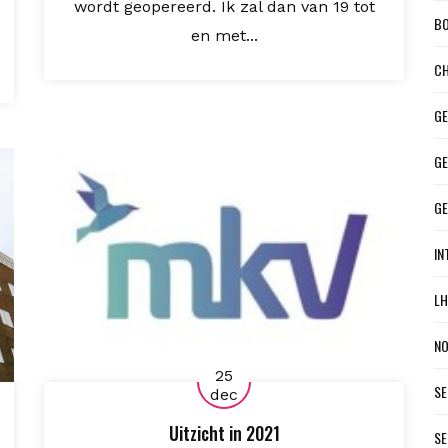
wordt geopereerd. Ik zal dan van 19 tot
BO
en met...
CH
GE
GE
G
IN
LH
NO
25
SE
dec
Uitzicht in 2021
SE