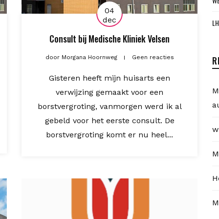
WE
04
dec
LH
Consult bij Medische Kliniek Velsen
door
Morgana Hoornweg
Geen reacties
R
Gisteren heeft mijn huisarts een
M
verwijzing gemaakt voor een
a
borstvergroting, vanmorgen werd ik al
gebeld voor het eerste consult. De
w
borstvergroting komt er nu heel...
M
H
M