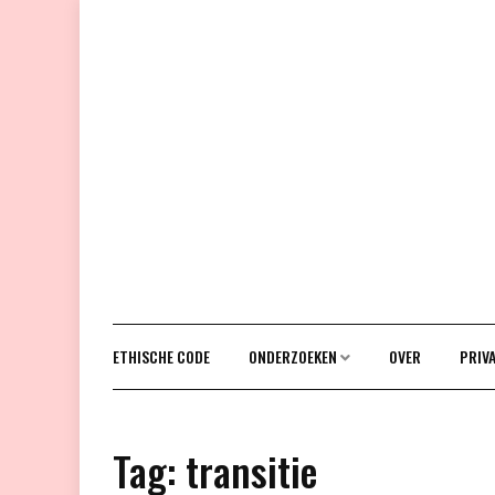
Doorgaan
naar
inhoud
ETHISCHE CODE
ONDERZOEKEN
OVER
PRIV
Tag:
transitie