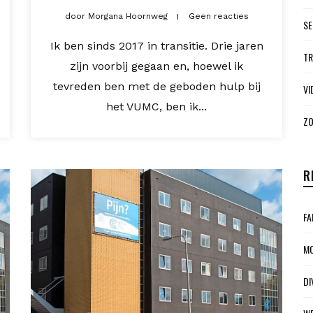
door
Morgana Hoornweg
Geen reacties
SE
Ik ben sinds 2017 in transitie. Drie jaren
TR
zijn voorbij gegaan en, hoewel ik
tevreden ben met de geboden hulp bij
VI
het VUMC, ben ik...
ZO
R
FA
MO
DI