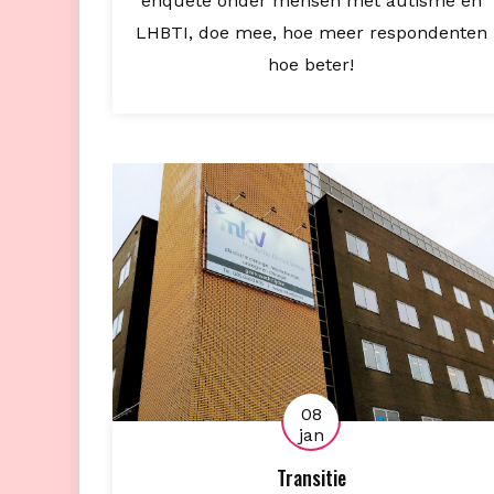
enquete onder mensen met autisme en
LHBTI, doe mee, hoe meer respondenten
hoe beter!
08
jan
Transitie