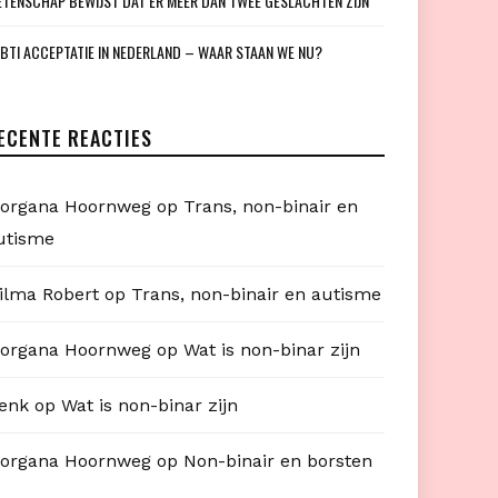
TENSCHAP BEWIJST DAT ER MEER DAN TWEE GESLACHTEN ZIJN
BTI ACCEPTATIE IN NEDERLAND – WAAR STAAN WE NU?
ECENTE REACTIES
organa Hoornweg
op
Trans, non-binair en
utisme
ilma Robert
op
Trans, non-binair en autisme
organa Hoornweg
op
Wat is non-binar zijn
enk
op
Wat is non-binar zijn
organa Hoornweg
op
Non-binair en borsten