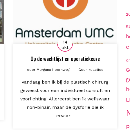
2
a
b
14
c
okt
Op de wachtlijst en operatiekeuze
di
G
door
Morgana Hoornweg
Geen reacties
g
Vandaag ben ik bij de plastisch chirurg
h
geweest voor een individueel consult en
voorlichting. Allereerst ben ik weliswaar
L
non-binair, maar de dysforie die ik
ervaar...
p