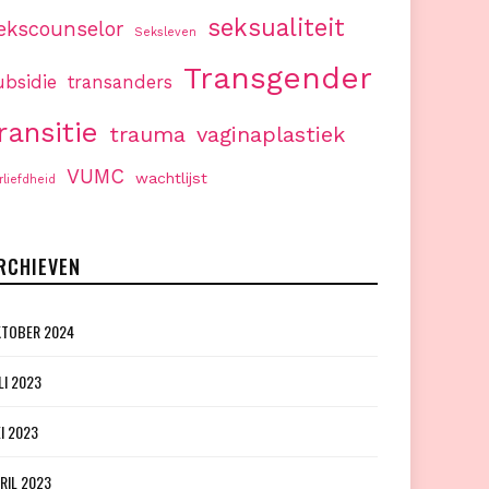
seksualiteit
ekscounselor
Seksleven
Transgender
ubsidie
transanders
ransitie
trauma
vaginaplastiek
VUMC
wachtlijst
rliefdheid
RCHIEVEN
TOBER 2024
LI 2023
I 2023
RIL 2023