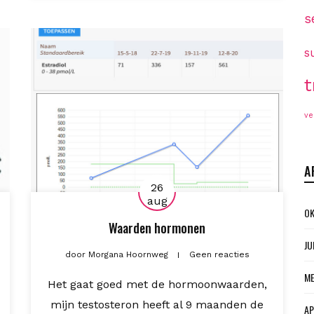
s
s
t
ve
A
26
aug
OK
Waarden hormonen
JU
door
Morgana Hoornweg
Geen reacties
ME
Het gaat goed met de hormoonwaarden,
mijn testosteron heeft al 9 maanden de
AP