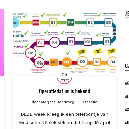
J
C
25
mrt
AG
Operatiedatum is bekend
AL
door
Morgana Hoornweg
1 reactie
AS
DEZE week kreeg ik een telefoontje van
AU
Medische Kliniek Velsen dat ik op 19 april