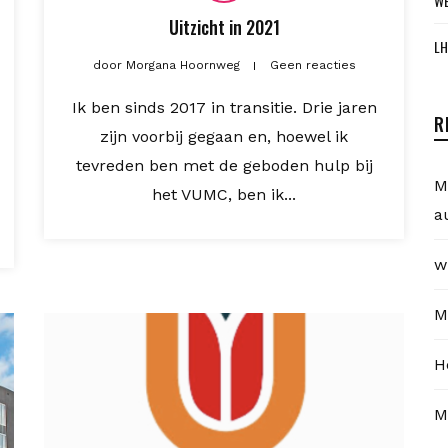
WE
Uitzicht in 2021
LH
door
Morgana Hoornweg
Geen reacties
Ik ben sinds 2017 in transitie. Drie jaren
R
zijn voorbij gegaan en, hoewel ik
tevreden ben met de geboden hulp bij
M
het VUMC, ben ik...
a
w
M
H
M