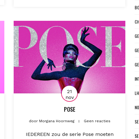
BO
CH
GE
GE
G
IN
21
LH
nov
NO
POSE
SE
door
Morgana Hoornweg
Geen reacties
IEDEREEN zou de serie Pose moeten
SE