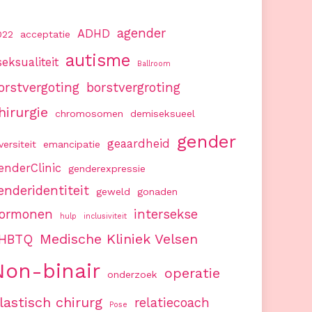
agender
ADHD
022
acceptatie
autisme
seksualiteit
Ballroom
orstvergoting
borstvergroting
hirurgie
chromosomen
demiseksueel
gender
geaardheid
versiteit
emancipatie
enderClinic
genderexpressie
enderidentiteit
geweld
gonaden
ormonen
intersekse
hulp
inclusiviteit
Medische Kliniek Velsen
HBTQ
Non-binair
operatie
onderzoek
lastisch chirurg
relatiecoach
Pose