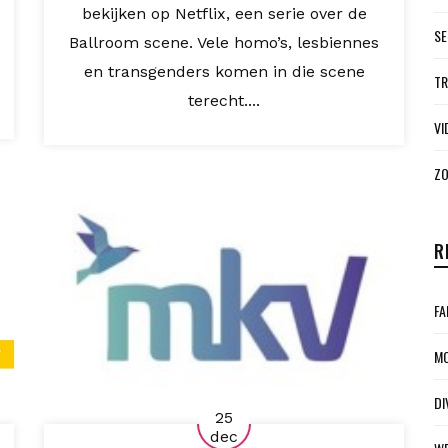
bekijken op Netflix, een serie over de
SE
Ballroom scene. Vele homo’s, lesbiennes
en transgenders komen in die scene
TR
terecht....
VI
ZO
R
FA
MO
DI
25
dec