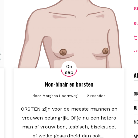
s
s
t
ve
05
sep
A
Non-binair en borsten
OK
door
Morgana Hoornweg
2 reacties
JU
ORSTEN zijn voor de meeste mannen en
vrouwen belangrijk. Of je nu een hetero
ME
man of vrouw ben, lesbisch, biseksueel
of welke geaardheid dan ook....
AP