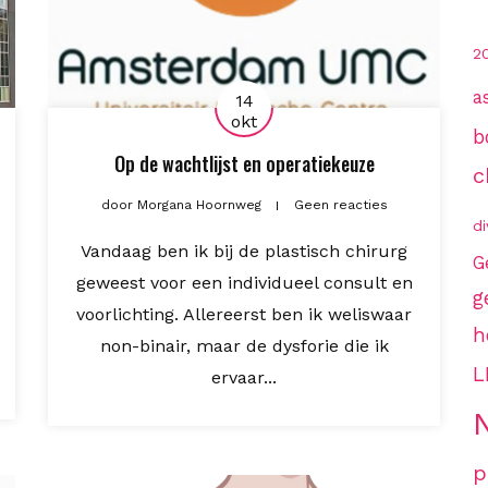
2
a
14
okt
b
Op de wachtlijst en operatiekeuze
c
door
Morgana Hoornweg
Geen reacties
di
Vandaag ben ik bij de plastisch chirurg
G
geweest voor een individueel consult en
g
voorlichting. Allereerst ben ik weliswaar
h
non-binair, maar de dysforie die ik
L
ervaar...
p