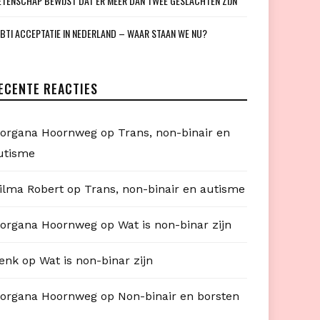
TENSCHAP BEWIJST DAT ER MEER DAN TWEE GESLACHTEN ZIJN
BTI ACCEPTATIE IN NEDERLAND – WAAR STAAN WE NU?
ECENTE REACTIES
organa Hoornweg
op
Trans, non-binair en
utisme
ilma Robert
op
Trans, non-binair en autisme
organa Hoornweg
op
Wat is non-binar zijn
enk
op
Wat is non-binar zijn
organa Hoornweg
op
Non-binair en borsten