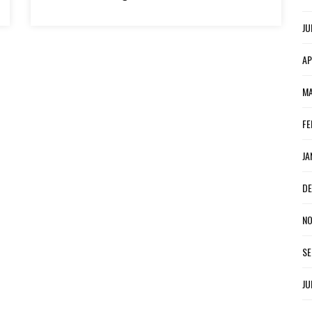
JU
AP
MA
FE
JA
DE
NO
SE
JU