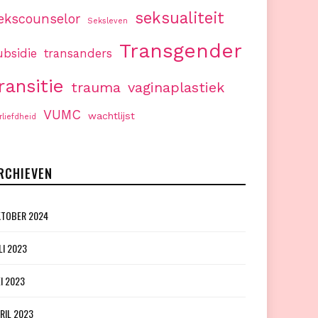
seksualiteit
ekscounselor
Seksleven
Transgender
ubsidie
transanders
ransitie
trauma
vaginaplastiek
VUMC
wachtlijst
rliefdheid
RCHIEVEN
TOBER 2024
LI 2023
I 2023
RIL 2023