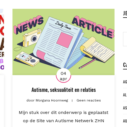
J
C
04
apr
AG
Autisme, seksualiteit en relaties
AL
door
Morgana Hoornweg
Geen reacties
AS
Mijn stuk over dit onderwerp is geplaatst
AU
op de Site van Autisme Netwerk ZHN