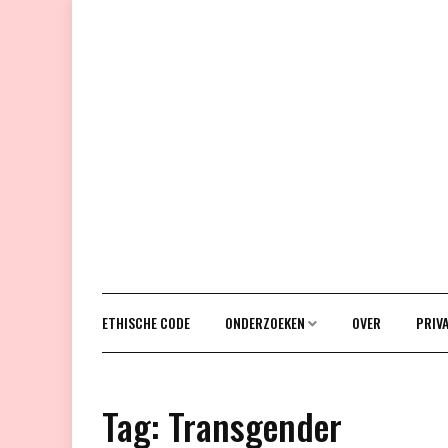
Doorgaan
naar
inhoud
ETHISCHE CODE
ONDERZOEKEN
OVER
PRIV
Tag:
Transgender