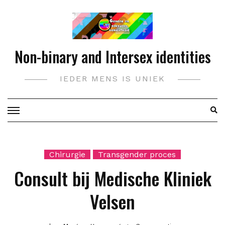
Doorgaan
naar
inhoud
Non-binary and Intersex identities
IEDER MENS IS UNIEK
Chirurgie
Transgender proces
Consult bij Medische Kliniek
Velsen