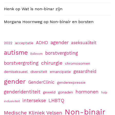
Henk
op
Wat is non-binar zijn
Morgana Hoornweg
op
Non-binair en borsten
agender
ADHD
aseksualiteit
2022
acceptatie
autisme
borstvergoting
Ballroom
chirurgie
borstvergroting
chromosomen
geaardheid
demiseksueel
diversiteit
emancipatie
gender
GenderClinic
genderexpressie
genderidentiteit
hormonen
geweld
gonaden
hulp
intersekse
LHBTQ
inclusiviteit
Non-binair
Medische Kliniek Velsen