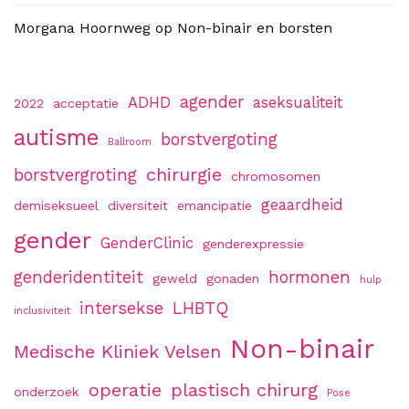
Morgana Hoornweg
op
Non-binair en borsten
agender
ADHD
aseksualiteit
2022
acceptatie
autisme
borstvergoting
Ballroom
chirurgie
borstvergroting
chromosomen
geaardheid
demiseksueel
diversiteit
emancipatie
gender
GenderClinic
genderexpressie
genderidentiteit
hormonen
geweld
gonaden
hulp
intersekse
LHBTQ
inclusiviteit
Non-binair
Medische Kliniek Velsen
operatie
plastisch chirurg
onderzoek
Pose