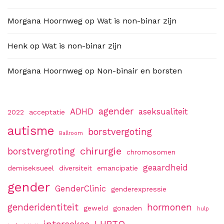
Morgana Hoornweg
op
Wat is non-binar zijn
Henk
op
Wat is non-binar zijn
Morgana Hoornweg
op
Non-binair en borsten
agender
ADHD
aseksualiteit
2022
acceptatie
autisme
borstvergoting
Ballroom
chirurgie
borstvergroting
chromosomen
geaardheid
demiseksueel
diversiteit
emancipatie
gender
GenderClinic
genderexpressie
genderidentiteit
hormonen
geweld
gonaden
hulp