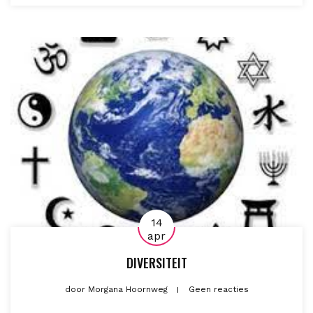
14
apr
DIVERSITEIT
door
Morgana Hoornweg
Geen reacties