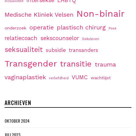
intersekse
LHBTQ
inclusiviteit
Non-binair
Medische Kliniek Velsen
operatie
plastisch chirurg
onderzoek
Pose
relatiecoach
sekscounselor
Seksleven
seksualiteit
subsidie
transanders
Transgender
transitie
trauma
vaginaplastiek
VUMC
wachtlijst
verliefdheid
ARCHIEVEN
OKTOBER 2024
JULI 2023