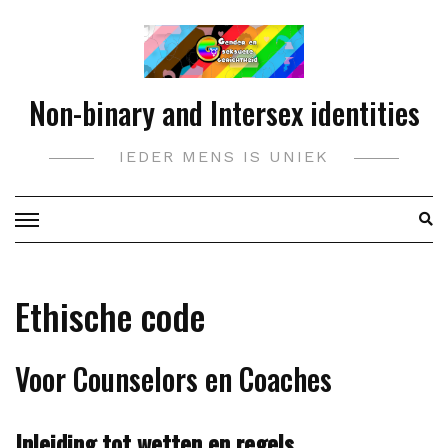
Doorgaan
naar
inhoud
Non-binary and Intersex identities
IEDER MENS IS UNIEK
Ethische code
Voor Counselors en Coaches
Inleiding tot wetten en regels