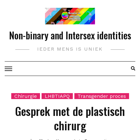
Doorgaan
naar
inhoud
Non-binary and Intersex identities
IEDER MENS IS UNIEK
Chirurgie
LHBTIAPQ
Transgender proces
Gesprek met de plastisch
chirurg