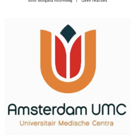
door
Morgana Hoornweg
Geen reacties