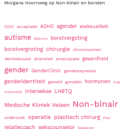
Morgana Hoornweg
op
Non-binair en borsten
agender
ADHD
aseksualiteit
2022
acceptatie
autisme
borstvergoting
Ballroom
chirurgie
borstvergroting
chromosomen
geaardheid
demiseksueel
diversiteit
emancipatie
gender
GenderClinic
genderexpressie
genderidentiteit
hormonen
geweld
gonaden
hulp
intersekse
LHBTQ
inclusiviteit
Non-binair
Medische Kliniek Velsen
operatie
plastisch chirurg
onderzoek
Pose
relatiecoach
sekscounselor
Seksleven