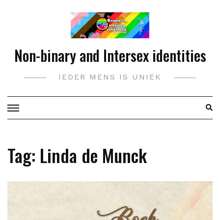
Doorgaan
naar
inhoud
Non-binary and Intersex identities
IEDER MENS IS UNIEK
Tag:
Linda de Munck