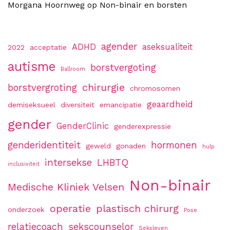
Morgana Hoornweg
op
Non-binair en borsten
agender
ADHD
aseksualiteit
2022
acceptatie
autisme
borstvergoting
Ballroom
chirurgie
borstvergroting
chromosomen
geaardheid
demiseksueel
diversiteit
emancipatie
gender
GenderClinic
genderexpressie
genderidentiteit
hormonen
geweld
gonaden
hulp
intersekse
LHBTQ
inclusiviteit
Non-binair
Medische Kliniek Velsen
operatie
plastisch chirurg
onderzoek
Pose
relatiecoach
sekscounselor
Seksleven