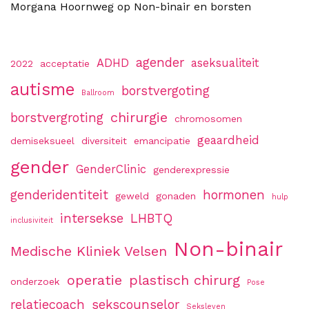
Morgana Hoornweg
op
Non-binair en borsten
agender
ADHD
aseksualiteit
2022
acceptatie
autisme
borstvergoting
Ballroom
chirurgie
borstvergroting
chromosomen
geaardheid
demiseksueel
diversiteit
emancipatie
gender
GenderClinic
genderexpressie
genderidentiteit
hormonen
geweld
gonaden
hulp
intersekse
LHBTQ
inclusiviteit
Non-binair
Medische Kliniek Velsen
operatie
plastisch chirurg
onderzoek
Pose
relatiecoach
sekscounselor
Seksleven