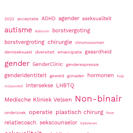
agender
ADHD
aseksualiteit
2022
acceptatie
autisme
borstvergoting
Ballroom
chirurgie
borstvergroting
chromosomen
geaardheid
demiseksueel
diversiteit
emancipatie
gender
GenderClinic
genderexpressie
genderidentiteit
hormonen
geweld
gonaden
hulp
intersekse
LHBTQ
inclusiviteit
Non-binair
Medische Kliniek Velsen
operatie
plastisch chirurg
onderzoek
Pose
relatiecoach
sekscounselor
Seksleven