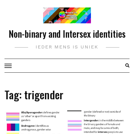
Doorgaan
naar
inhoud
Non-binary and Intersex identities
IEDER MENS IS UNIEK
Tag:
trigender