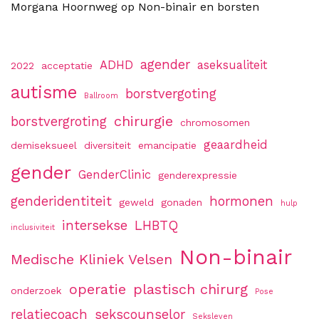
Morgana Hoornweg
op
Non-binair en borsten
agender
ADHD
aseksualiteit
2022
acceptatie
autisme
borstvergoting
Ballroom
chirurgie
borstvergroting
chromosomen
geaardheid
demiseksueel
diversiteit
emancipatie
gender
GenderClinic
genderexpressie
genderidentiteit
hormonen
geweld
gonaden
hulp
intersekse
LHBTQ
inclusiviteit
Non-binair
Medische Kliniek Velsen
operatie
plastisch chirurg
onderzoek
Pose
relatiecoach
sekscounselor
Seksleven