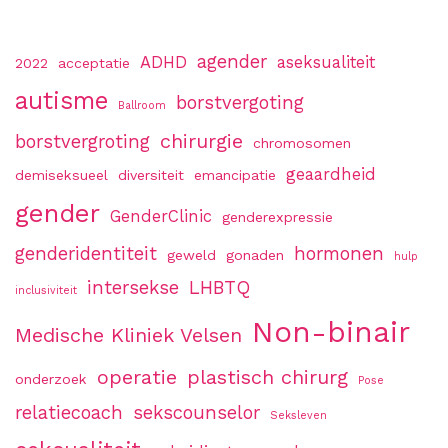
agender
ADHD
aseksualiteit
2022
acceptatie
autisme
borstvergoting
Ballroom
chirurgie
borstvergroting
chromosomen
geaardheid
demiseksueel
diversiteit
emancipatie
gender
GenderClinic
genderexpressie
genderidentiteit
hormonen
geweld
gonaden
hulp
intersekse
LHBTQ
inclusiviteit
Non-binair
Medische Kliniek Velsen
operatie
plastisch chirurg
onderzoek
Pose
relatiecoach
sekscounselor
Seksleven