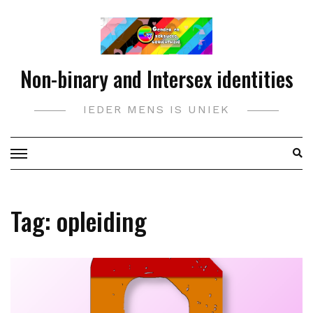
Doorgaan
naar
inhoud
Non-binary and Intersex identities
IEDER MENS IS UNIEK
Tag:
opleiding