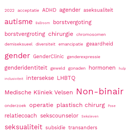
agender
ADHD
aseksualiteit
2022
acceptatie
autisme
borstvergoting
Ballroom
chirurgie
borstvergroting
chromosomen
geaardheid
demiseksueel
diversiteit
emancipatie
gender
GenderClinic
genderexpressie
genderidentiteit
hormonen
geweld
gonaden
hulp
intersekse
LHBTQ
inclusiviteit
Non-binair
Medische Kliniek Velsen
operatie
plastisch chirurg
onderzoek
Pose
relatiecoach
sekscounselor
Seksleven
seksualiteit
subsidie
transanders