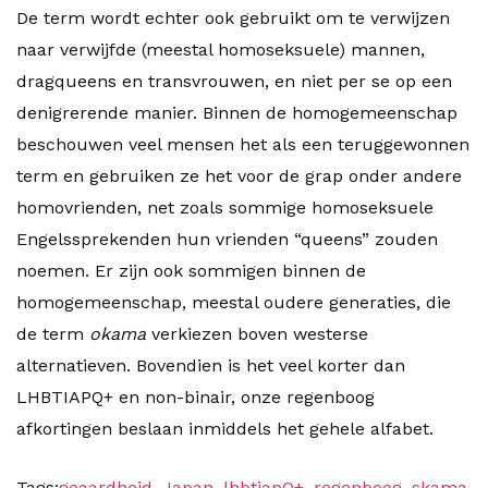
De term wordt echter ook gebruikt om te verwijzen
naar verwijfde (meestal homoseksuele) mannen,
dragqueens en transvrouwen, en niet per se op een
denigrerende manier. Binnen de homogemeenschap
beschouwen veel mensen het als een teruggewonnen
term en gebruiken ze het voor de grap onder andere
homovrienden, net zoals sommige homoseksuele
Engelssprekenden hun vrienden “queens” zouden
noemen. Er zijn ook sommigen binnen de
homogemeenschap, meestal oudere generaties, die
de term
okama
verkiezen boven westerse
alternatieven. Bovendien is het veel korter dan
LHBTIAPQ+ en non-binair, onze regenboog
afkortingen beslaan inmiddels het gehele alfabet.
Tags:
geaardheid
,
Japan
,
lhbtiapQ+
,
regenboog
,
skama
,