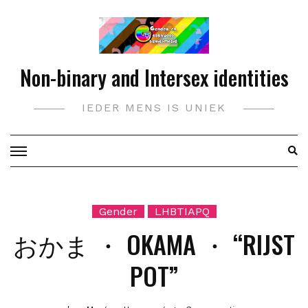
Doorgaan
naar
inhoud
Non-binary and Intersex identities
IEDER MENS IS UNIEK
Gender
LHBTIAPQ
おかま ・ OKAMA ・ “RIJST
POT”