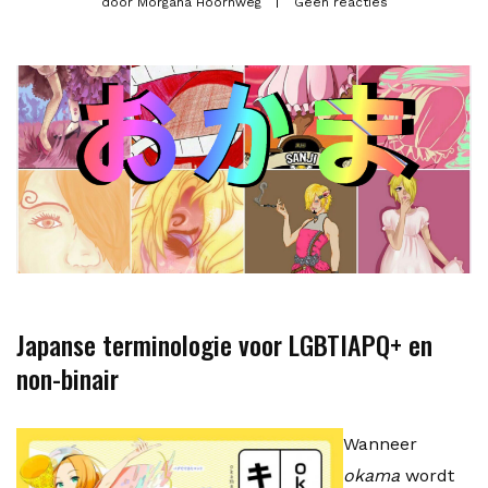
door
Morgana Hoornweg
Geen reacties
Japanse terminologie voor LGBTIAPQ+ en
non-binair
Wanneer
okama
wordt